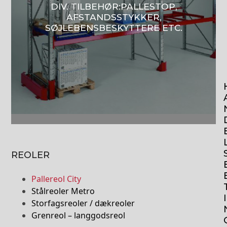
DIV. TILBEHØR:PALLESTOP,
AFSTANDSSTYKKER,
SØJLEBENSBESKYTTERE ETC.
REOLER
Pallereol City
Stålreoler Metro
I
Storfagsreoler / dækreoler
Grenreol – langgodsreol