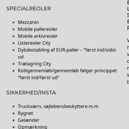
SPECIALREOLER
Mezzanin
Mobile pallereoler
Mobile arkivreoler
V
Listereoler City
Dybdestabling af EUR-paller – “først ind/sidst
ud
Trælagring City
Kolligennemløb/gennemløb følger princippet
“først ind/først ud”
SIKKERHED/INSTA
Truckværn, søjlebensbeskyttere m.m
Rygnet
Gelænder
Opmærkning