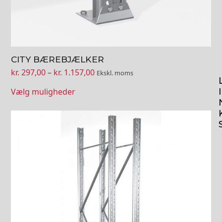
CITY BÆREBJÆLKER
Prisinterval:
kr.
297,00
–
kr.
1.157,00
Ekskl. moms
kr. 297,00
I
Vælg muligheder
til
kr. 1.157,00
Dette
vare
har
flere
varianter.
Mulighederne
kan
vælges
på