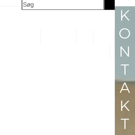
Søg
K
O
OG BUTIKSVOGNE
PLASTKASSER
SKABE
N
T
A
K
T