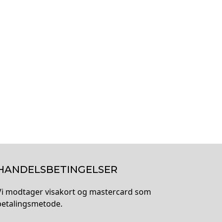
HANDELSBETINGELSER
Vi modtager visakort og mastercard som
betalingsmetode.