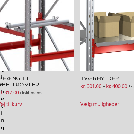
vare
l
har
i
flere
t
varianter.
i
Mulighederne
k
kan
H
vælges
a
på
n
varesiden
d
e
l
PHÆNG TIL
TVÆRHYLDER
s
ABELTROMLER
Pri
kr.
301,00
–
kr.
400,00
Ek
b
1.317,00
kr.
Ekskl. moms
e
til
føj til kurv
Vælg muligheder
kr.
t
i
n
g