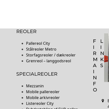
REOLER
F
L
Pallereol City
I
I
Stålreoler Metro
R
N
Storfagsreoler / dækreoler
M
K
Grenreol – langgodsreol
A
S
I
SPECIALREOLER
N
F
Mezzanin
O
Mobile pallereoler
Mobile arkivreoler
Listereoler City