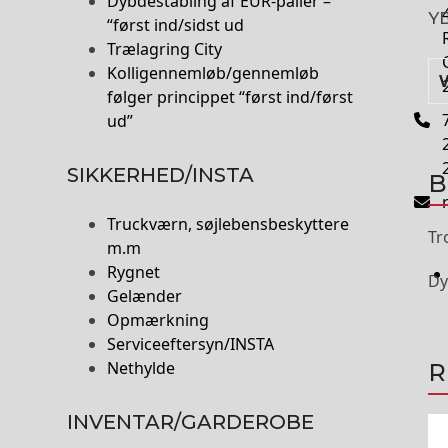
Dybdestabling af EUR-paller –
Y
“først ind/sidst ud
Trælagring City
Kolligennemløb/gennemløb
følger princippet “først ind/først
ud”
SIKKERHED/INSTA
B
Truckværn, søjlebensbeskyttere
Tr
m.m
Rygnet
Dy
Gelænder
Opmærkning
Serviceeftersyn/INSTA
Nethylde
R
INVENTAR/GARDEROBE