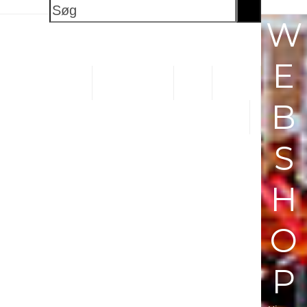
Søg
W
E
OG BUTIKSVOGNE
PLASTKASSER
SKABE
B
S
H
O
P