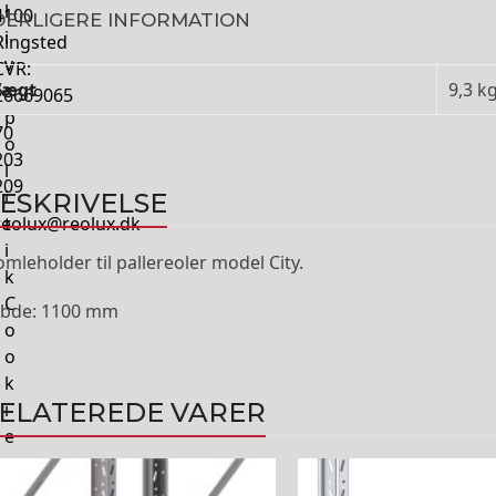
l
4100
DERLIGERE INFORMATION
i
Ringsted
v
CVR:
Vægt
9,3 k
s
26669065
p
70
o
203
l
209
i
ESKRIVELSE
reolux@reolux.dk
t
i
omleholder til pallereoler model City.
k
C
bde: 1100 mm
o
o
k
ELATEREDE VARER
i
e
p
Dette
o