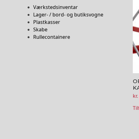
Værkstedsinventar
Lager- / bord- og butiksvogne
Plastkasser
Skabe
Rullecontainere
O
K
kr.
Til