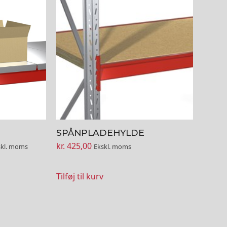
SPÅNPLADEHYLDE
sinterval:
kr.
425,00
skl. moms
Ekskl. moms
 301,00
Tilføj til kurv
 400,00