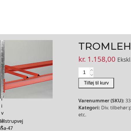
TROMLE
kr.
1.158,00
Eksk
Tromleholder
antal
Tilføj til kurv
P
r
Varenummer (SKU):
33
i
Kategori:
Div. tilbehør
v
etc.
a
Balstrupvej
t
45a-47