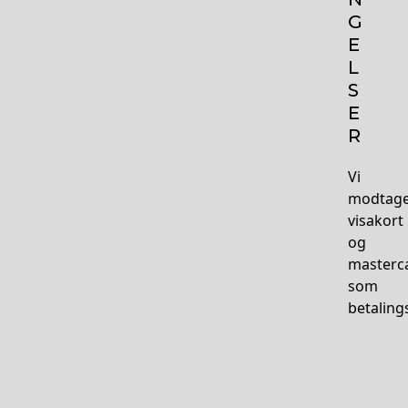
G
E
L
S
E
R
Vi
modtag
visakort
og
masterc
som
betalin