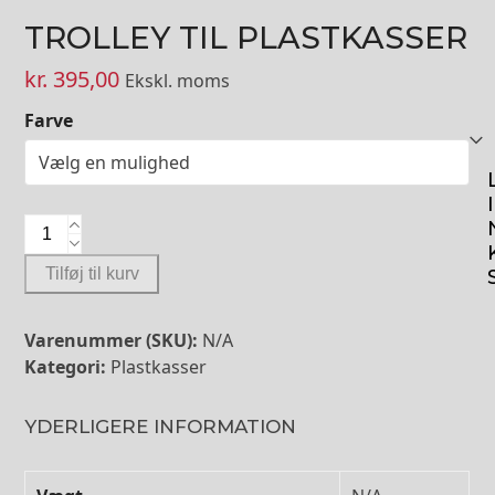
TROLLEY TIL PLASTKASSER
kr.
395,00
Ekskl. moms
Farve
I
Trolley
til
Tilføj til kurv
plastkasser
antal
Varenummer (SKU):
N/A
Kategori:
Plastkasser
YDERLIGERE INFORMATION