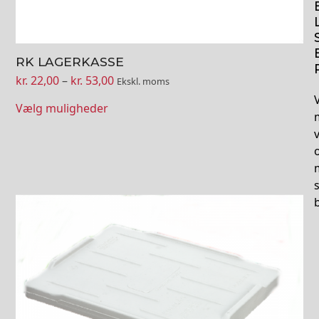
RK LAGERKASSE
Prisinterval:
kr.
22,00
–
kr.
53,00
Ekskl. moms
kr. 22,00
V
Vælg muligheder
til
kr. 53,00