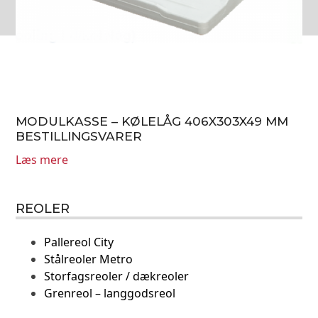
MODULKASSE – KØLELÅG 406X303X49 MM
BESTILLINGSVARER
Læs mere
REOLER
Pallereol City
Stålreoler Metro
Storfagsreoler / dækreoler
Grenreol – langgodsreol