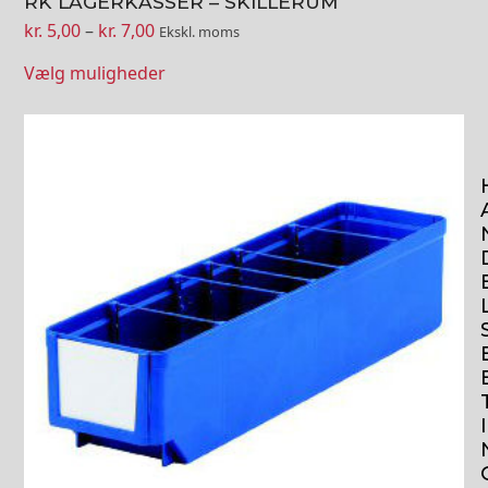
RK LAGERKASSER – SKILLERUM
Prisinterval:
kr.
5,00
–
kr.
7,00
Ekskl. moms
kr. 5,00
Vælg muligheder
til
kr. 7,00
Dette
vare
har
flere
varianter.
Mulighederne
kan
vælges
på
varesiden
I