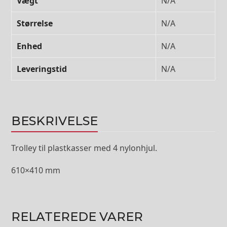
Vægt
N/A
Størrelse
N/A
Enhed
N/A
Leveringstid
N/A
BESKRIVELSE
Trolley til plastkasser med 4 nylonhjul.
610×410 mm
RELATEREDE VARER