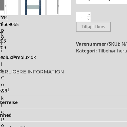
l
4100
slide
slide
i
Ringsted
Stige-
v
CVR:
gavle
s
26669065
Tilføj til kurv
antal
p
70
o
203
l
Varenummer (SKU):
N
209
i
Kategori:
Tilbehør heru
reolux@reolux.dk
t
i
k
DERLIGERE INFORMATION
C
o
Vægt
o
k
tørrelse
i
e
Enhed
p
o