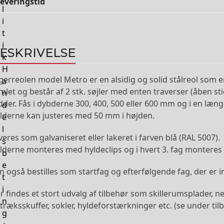
everingstid
l
i
t
i
ESKRIVELSE
k
H
gerreolen model Metro er en alsidig og solid stålreol som e
a
mlet og består af 2 stk. søjler med enten traverser (åben sti
n
dder. Fås i dybderne 300, 400, 500 eller 600 mm og i en læn
d
lderne kan justeres med 50 mm i højden.
e
l
veres som galvaniseret eller lakeret i farven blå (RAL 5007).
s
lderne monteres med hyldeclips og i hvert 3. fag monteres 1
b
e
n også bestilles som startfag og efterfølgende fag, der er ink
t
i
r findes et stort udvalg af tilbehør som skillerumsplader, ne
n
træksskuffer, sokler, hyldeforstærkninger etc. (se under til
g