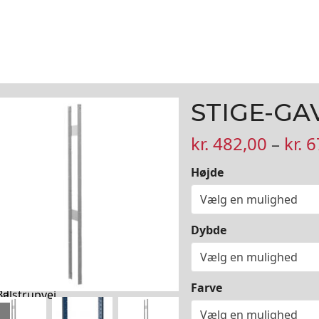
STIGE-GA
kr.
482,00
–
kr.
6
Højde
P
Dybde
r
i
v
Farve
a
Balstrupvej
t
previous
next
45a-47