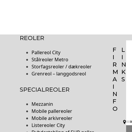
REOLER
F
L
Pallereol City
I
I
Stålreoler Metro
R
N
Storfagsreoler / dækreoler
M
K
Grenreol – langgodsreol
A
S
I
SPECIALREOLER
N
F
Mezzanin
O
Mobile pallereoler
Mobile arkivreoler
Listereoler City