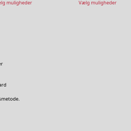
lg muligheder
Vælg muligheder
til
til
kr. 158,00
kr.
er
ard
gsmetode.