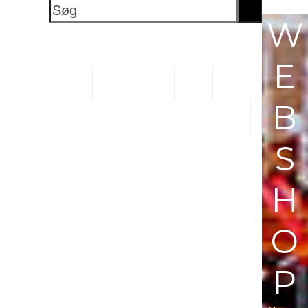
Søg
W
E
OG BUTIKSVOGNE
PLASTKASSER
SKABE
B
S
H
O
P