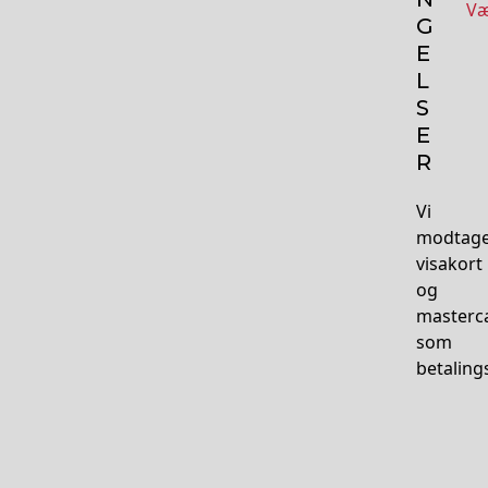
Væ
G
E
L
S
E
R
Vi
modtag
visakort
og
masterc
som
betalin