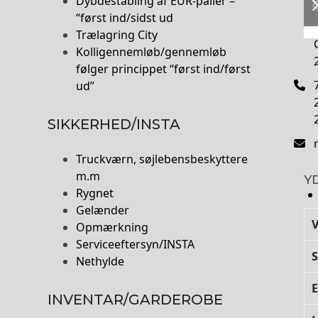
Dybdestabling af EUR-paller –
“først ind/sidst ud
Trælagring City
Kolligennemløb/gennemløb
følger princippet “først ind/først
ud”
SIKKERHED/INSTA
Truckværn, søjlebensbeskyttere
m.m
Y
Rygnet
Gelænder
Opmærkning
Serviceeftersyn/INSTA
S
Nethylde
INVENTAR/GARDEROBE