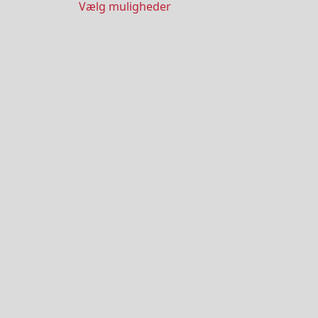
Vælg muligheder
til
 903,00
kr. 1.452,00