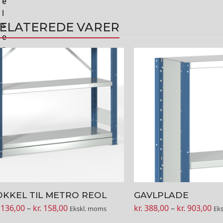
e
l
s
ELATEREDE VARER
e
r
tte
Dette
re
vare
r
har
re
flere
ianter.
varianter.
lighederne
Mulighederne
n
kan
lges
vælges
på
residen
varesiden
OKKEL TIL METRO REOL
GAVLPLADE
Prisinterval:
Pri
136,00
–
kr.
158,00
kr.
388,00
–
kr.
903,00
Ekskl. moms
Ek
kr. 136,00
kr.