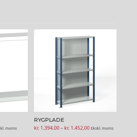
Dette
vare
har
flere
varianter.
Mulighederne
kan
vælges
på
varesiden
RYGPLADE
sinterval:
Prisinterval:
kr.
1.394,00
–
kr.
1.452,00
skl. moms
Ekskl. moms
 388,00
kr. 1.394,00