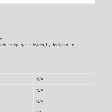
/A
nder stige-gavle, hylder, hyldeclips m.m.
N/A
N/A
N/A