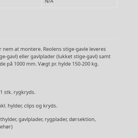
N/A
r nem at montere. Reolens stige-gavle leveres
ge-gavl) eller gavlplader (lukket stige-gavl) samt
gde på 1000 mm. Vægt pr. hylde 150-200 kg.
 stk. rygkryds.
l. hylder, clips og kryds.
thylder, gavlplader, rygplader, dørsektion,
behør)