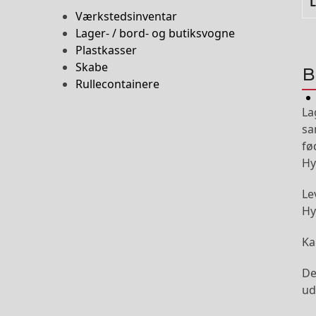
L
Værkstedsinventar
Lager- / bord- og butiksvogne
Plastkasser
Skabe
B
Rullecontainere
La
sa
fø
Hy
Le
Hy
Ka
De
ud