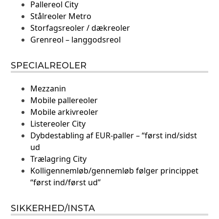
Pallereol City
Stålreoler Metro
Storfagsreoler / dækreoler
Grenreol – langgodsreol
SPECIALREOLER
Mezzanin
Mobile pallereoler
Mobile arkivreoler
Listereoler City
Dybdestabling af EUR-paller – “først ind/sidst
ud
Trælagring City
Kolligennemløb/gennemløb følger princippet
“først ind/først ud”
SIKKERHED/INSTA