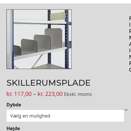
I
I
SKILLERUMSPLADE
Prisinterval:
kr.
117,00
–
kr.
223,00
Ekskl. moms
kr. 117,00
Dybde
til
kr. 223,00
Højde