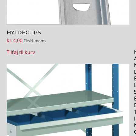
HYLDECLIPS
kr.
4,00
Ekskl. moms
Tilføj til kurv
Dette
vare
har
flere
varianter.
Mulighederne
kan
vælges
I
på
varesiden