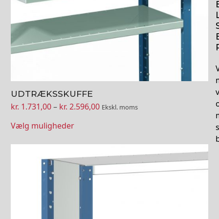
V
UDTRÆKSSKUFFE
Prisinterval:
kr.
1.731,00
–
kr.
2.596,00
Ekskl. moms
kr. 1.731,00
Vælg muligheder
til
kr. 2.596,00
Dette
vare
har
flere
varianter.
Mulighederne