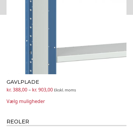
kan
vælges
på
varesiden
GAVLPLADE
Prisinterval:
kr.
388,00
–
kr.
903,00
Ekskl. moms
kr. 388,00
Vælg muligheder
til
kr. 903,00
REOLER