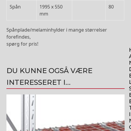
Spån
1995 x 550
80
mm
Spånplade/melaminhylder i mange størrelser
forefindes,
spørg for pris!
DU KUNNE OGSÅ VÆRE
INTERESSERET I…
Dette
vare
har
I
flere
varianter.