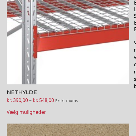
Mulighederne
kan
vælges
på
varesiden
V
NETHYLDE
Prisinterval:
kr.
390,00
–
kr.
548,00
Ekskl. moms
kr. 390,00
Vælg muligheder
til
kr. 548,00
Dette
vare