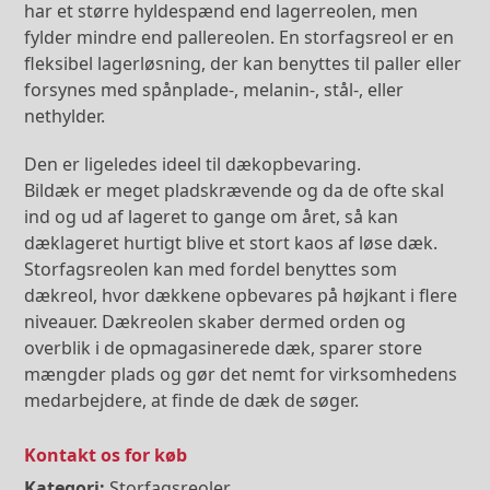
har et større hyldespænd end lagerreolen, men
fylder mindre end pallereolen. En storfagsreol er en
fleksibel lagerløsning, der kan benyttes til paller eller
forsynes med spånplade-, melanin-, stål-, eller
nethylder.
Den er ligeledes ideel til dækopbevaring.
Bildæk er meget pladskrævende og da de ofte skal
ind og ud af lageret to gange om året, så kan
dæklageret hurtigt blive et stort kaos af løse dæk.
Storfagsreolen kan med fordel benyttes som
dækreol, hvor dækkene opbevares på højkant i flere
niveauer. Dækreolen skaber dermed orden og
overblik i de opmagasinerede dæk, sparer store
mængder plads og gør det nemt for virksomhedens
medarbejdere, at finde de dæk de søger.
Kontakt os for køb
Kategori:
Storfagsreoler