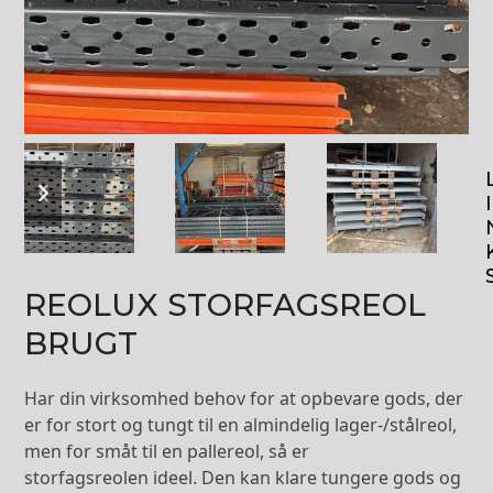
previous
next
slide
slide
I
REOLUX STORFAGSREOL
BRUGT
Har din virksomhed behov for at opbevare gods, der
er for stort og tungt til en almindelig lager-/stålreol,
men for småt til en pallereol, så er
storfagsreolen ideel. Den kan klare tungere gods og