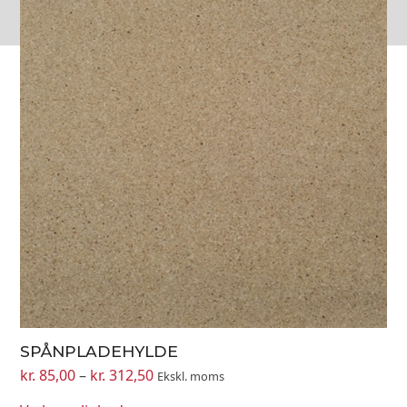
har
flere
varianter.
Mulighederne
kan
vælges
på
varesiden
SPÅNPLADEHYLDE
Prisinterval:
kr.
85,00
–
kr.
312,50
Ekskl. moms
kr. 85,00