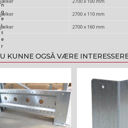
jælker
2700 x 100 mm
n
g
jælker
2700 x 110 mm
e
l
jælker
2700 x 160 mm
s
e
r
U KUNNE OGSÅ VÆRE INTERESSERE
tte
re
r
re
ianter.
lighederne
n
lges