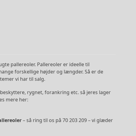
te pallereoler. Pallereoler er ideelle til
 mange forskellige højder og længder. Så er de
emer vi har til salg.
beskyttere, rygnet, forankring etc. så jeres lager
Læs mere her:
allereoler
– så ring til os på 70 203 209 – vi glæder