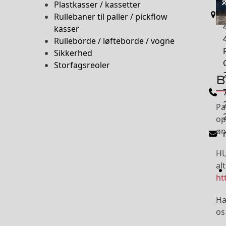
Plastkasser / kassetter
Rullebaner til paller / pickflow
kasser
Rulleborde / løfteborde / vogne
Sikkerhed
Storfagsreoler
B
Pa
op
øn
HU
al
ht
Ha
os 