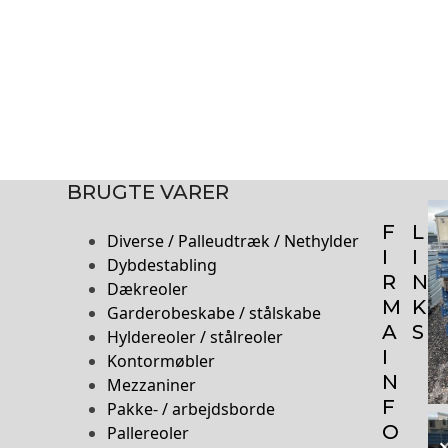
BRUGTE VARER
F
L
Diverse / Palleudtræk / Nethylder
I
I
Dybdestabling
R
N
Dækreoler
M
K
Garderobeskabe / stålskabe
A
S
Hyldereoler / stålreoler
I
Kontormøbler
N
Mezzaniner
F
Pakke- / arbejdsborde
O
Pallereoler