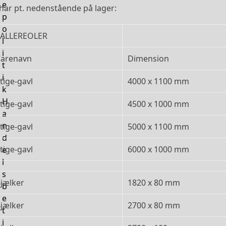
e
 har pt. nedenstående på lager:
p
o
PALLEREOLER
l
i
arenavn
Dimension
t
i
tige-gavl
4000 x 1100 mm
k
H
tige-gavl
4500 x 1000 mm
a
n
tige-gavl
5000 x 1100 mm
d
tige-gavl
6000 x 1000 mm
e
l
s
jælker
1820 x 80 mm
b
e
jælker
2700 x 80 mm
t
i