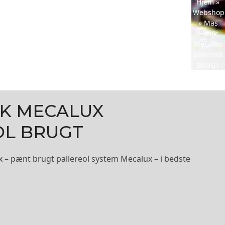
Hjem
»
Webshop
»
Mas
Høvik
Mecalux
pallereol
BRUGT
IK MECALUX
OL BRUGT
 – pænt brugt pallereol system Mecalux – i bedste