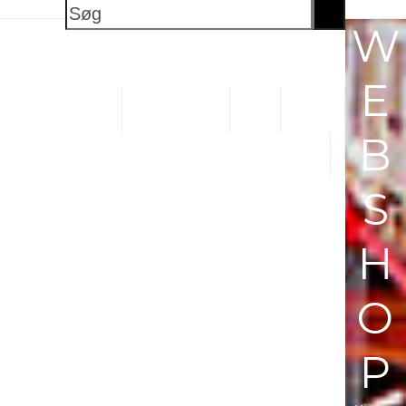
Søg
W
E
OG BUTIKSVOGNE
PLASTKASSER
SKABE
B
S
H
O
P