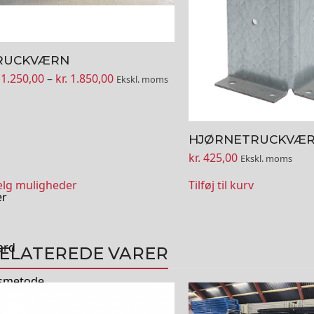
residen
RUCKVÆRN
Prisinterval:
1.250,00
–
kr.
1.850,00
Ekskl. moms
kr. 1.250,00
til
kr. 1.850,00
HJØRNETRUCKVÆ
kr.
425,00
Ekskl. moms
lg muligheder
Tilføj til kurv
er
ard
ELATEREDE VARER
gsmetode.