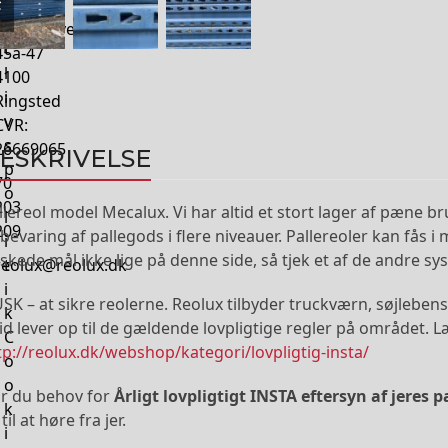
v
slide
slide
a
Balstrupvej
t
45a-47
l
4100
i
Ringsted
v
CVR:
s
26669065
ESKRIVELSE
p
70
o
203
llereol model Mecalux. Vi har altid et stort lager af pæne brug
l
209
bevaring af pallegods i flere niveauer. Pallereoler kan fås i
i
skede mål ikke lige på denne side, så tjek et af de andre syst
reolux@reolux.dk
t
i
SK – at sikre reolerne. Reolux tilbyder truckværn, søjlebens
k
tid lever op til de gældende lovpligtige regler på området. 
C
tp://reolux.dk/webshop/kategori/lovpligtig-insta/
o
o
r du behov for
Årligt lovpligtigt INSTA eftersyn af jeres p
k
til at høre fra jer.
i