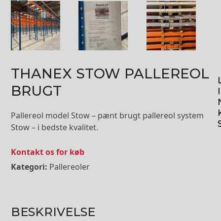
slide
slide
THANEX STOW PALLEREOL
BRUGT
I
Pallereol model Stow – pænt brugt pallereol system
Stow – i bedste kvalitet.
Kontakt os for køb
Kategori:
Pallereoler
BESKRIVELSE