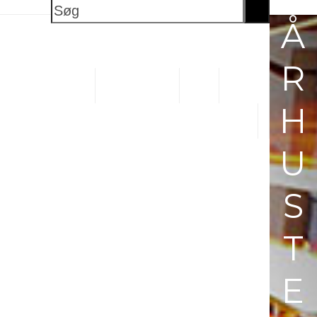
Søg
Å
R
OG BUTIKSVOGNE
PLASTKASSER
SKABE
H
U
S
T
E