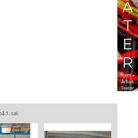
A
T
E
R
Hjem
»
Århus
Teater
 1. sal.